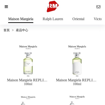
Maison Margiela
Ralph Lauren
Oriental
Victor 
首頁
>
産品中心
Maison Margiela REPLICA
Maison Margiela REPLICA
UNTITLE EAU DE
100ml
UNTITLE EAU DE
100ml
TOILETTE
PARFUM