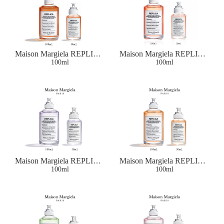
Maison Margiela REPLICA
Maison Margiela REPLICA
UNDER THE STARS
100ml
ON A DATE EAU DE
100ml
EAU DE TOILETTE
TOILETTE
Maison Margiela REPLICA
Maison Margiela REPLICA
WHEN THE RAIN
100ml
AUTUMN VIBES EAU
100ml
STOPS EAU DE
DE TOILETTE
TOILETTE