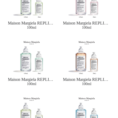
Maison Margiela REPLICA
Maison Margiela REPLICA
MATCHA MEDITATION
100ml
SPRINGTIME IN A
100ml
EAU DE TOILETTE
PARK EAU DE
TOILETTE
Maison Margiela REPLICA
Maison Margiela REPLICA
BUBBLE BATH EAU DE
100ml
COFFEE BREAK EAU
100ml
TOILETTE
DE TOILETTE